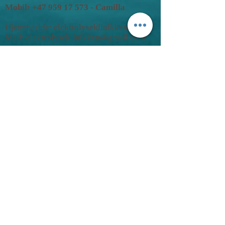
Mobil: +47 959 17 573 - Camilla
Hjemmeside: elektrolyseklinikken.no
Mail:
elektrolyseklinikken@gmail.com
Elektrolyseklinikken
Orgnr.
923993959
Åpningstider:
Mandag: 11-19
Tirsdag: 11-19
Onsdag: 11-19
Torsdag: 11-19
Fredag: 11-19
Lørdag: på forespørsel
Stengt:
Søndag