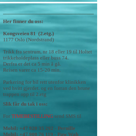
Her finner du oss:
Kongsveien 81 (2.etg.)
1177 Oslo (Nordstrand)
Trikk fra sentrum, nr 18 eller 19 til Holtet
trikkeholdeplass eller buss 74.
Derfra er det ca 5 min å gå.
Reisen varer ca 15-20 min.
Parkering for bil rett utenfor klinikken
ved hvitt gjerdet. og en forran den brune
trappen opp til 2.etg
Slik får du tak i oss:
For
TIMEBESTILLING
send SMS til
Mobil:
+47 920 35 292
- Pernille
Mobil: +47 900 76 119 - Paw Wah